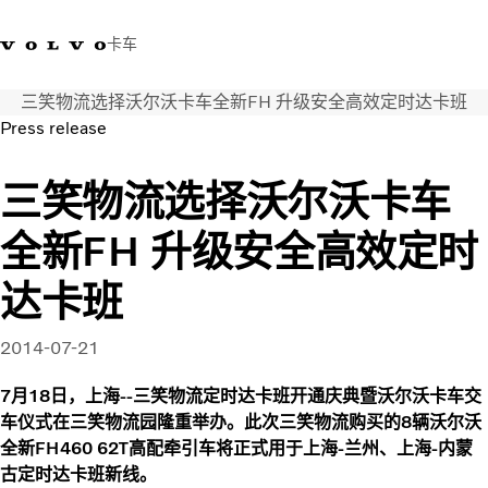
卡车
三笑物流选择沃尔沃卡车全新FH 升级安全高效定时达卡班
400 818 8999
沃尔沃卡车商店
登录
查找经销商
中国
Press release
运输解决方案
三笑物流选择沃尔沃卡车
卡车
全新FH 升级安全高效定时
服务
经销商定位
达卡班
新闻和媒体
关于我们
2014-07-21
联系我们
7月18日，上海--三笑物流定时达卡班开通庆典暨沃尔沃卡车交
车仪式在三笑物流园隆重举办。此次三笑物流购买的8辆沃尔沃
全新FH460 62T高配牵引车将正式用于上海-兰州、上海-内蒙
古定时达卡班新线。