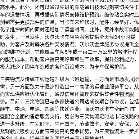
高水平。此外，还可以通过先进的车载通讯技术时刻密切关注卡
车的运营情况，再根据实际情况安排维护预约。维修站会实时监
测到需要更换部件的信息，当卡车来维修时，配件已经备好，优
化了维护时间的同时还增加了运营时间。此外，意外事故可能随
时发生，一旦发生，沃尔沃卡车应急服务提供全天候24小时援
助，为客户及时解决各种突发情况。沃尔沃金牌服务协议提供全
面的维护计划，它能覆盖车队5年或一百二十万公里的驾驶行程
的服务成本，帮助客户提高完好率和生产效率，提升盈利能力，
极大减少了因停车造成的各种沉没成本，为卡车保驾护航。
三笑物流从传统干线运输升级为卡班运输，一方面是市场发展所
需，另一方面致力于逐步打造出一个高端的运输业服务平台，从
而实现供应链优化管理，通过信息化管理来提供整合性物流服
务。目前，三笑物流已与多家快递公司达成长期合作协议，包括
顺丰、中通、申通、圆通等快递企业。而沃尔沃卡车全新FH车
型配合全面的售后服务支持，势必为三笑物流定时达卡班线路的
进一步升级，在完好率、生产效率、节油效率、安全、安保，以
及驾驶员吸引力方面带来更高的竞争优势，为三笑物流进一步扩
张企业业务，提升运营利润提供全面可靠地支持。