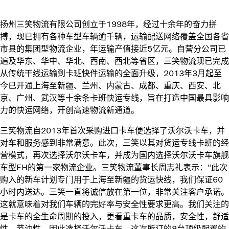
扬州三笑物流有限公司创立于1998年，经过十余年的奋力拼
搏，现已拥有各种车型车辆逾千辆，运输配送网络覆盖全国各省
市县的集团型物流企业，年运输产值接近5亿元。自营分公司已
遍及华东、华中、华北、西南、西北等省区，三笑物流现已完成
从传统干线运输到卡班快件运输的全面升级，2013年3月起至
今已开通上海至新疆、兰州、内蒙古、成都、重庆、西安、北
京、广州、武汉等十余条卡班快运专线，旨在打造中国最具影响
力的快运网络，开创高速物流新通道。
三笑物流自2013年首次采购进口卡车便选择了沃尔沃卡车，并
对车和服务感到非常满意。此次，三笑以其对货运专线卡班的经
营模式，再次选择沃尔沃卡车，并成为国内选择沃尔沃卡车旗舰
车型FH的第一家物流企业。三笑物流董事长周志礼表示："此次
购入的新车计划专门用于上海至新疆的货运快线，我们保证60
小时内送达。三笑一直将诚信放在第一位，非常关注客户承诺。
这就意味着对我们车辆的完好率与安全性要求更高。我们关注的
是卡车的全生命周期的投入，更看重卡车的品质，安全性，舒适
性，节油性，因此选择沃尔沃卡车。这次所订的8台顶级配置的