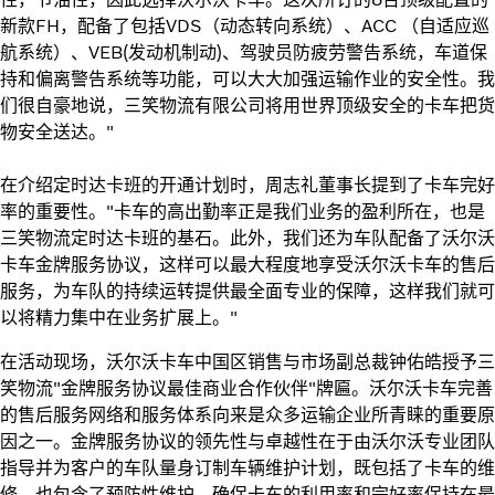
新款FH，配备了包括VDS（动态转向系统）、ACC （自适应巡
航系统）、VEB(发动机制动)、驾驶员防疲劳警告系统，车道保
持和偏离警告系统等功能，可以大大加强运输作业的安全性。我
们很自豪地说，三笑物流有限公司将用世界顶级安全的卡车把货
物安全送达。"
在介绍定时达卡班的开通计划时，周志礼董事长提到了卡车完好
率的重要性。"卡车的高出勤率正是我们业务的盈利所在，也是
三笑物流定时达卡班的基石。此外，我们还为车队配备了沃尔沃
卡车金牌服务协议，这样可以最大程度地享受沃尔沃卡车的售后
服务，为车队的持续运转提供最全面专业的保障，这样我们就可
以将精力集中在业务扩展上。"
在活动现场，沃尔沃卡车中国区销售与市场副总裁钟佑皓授予三
笑物流"金牌服务协议最佳商业合作伙伴"牌匾。沃尔沃卡车完善
的售后服务网络和服务体系向来是众多运输企业所青睐的重要原
因之一。金牌服务协议的领先性与卓越性在于由沃尔沃专业团队
指导并为客户的车队量身订制车辆维护计划，既包括了卡车的维
修，也包含了预防性维护，确保卡车的利用率和完好率保持在最