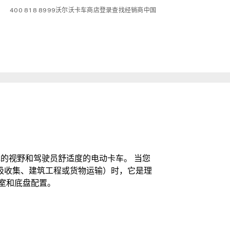
400 818 8999
沃尔沃卡车商店
登录
查找经销商
中国
的视野和驾驶员舒适度的电动卡车。 当您
圾收集、建筑工程或货物运输）时，它是理
室和底盘配置。