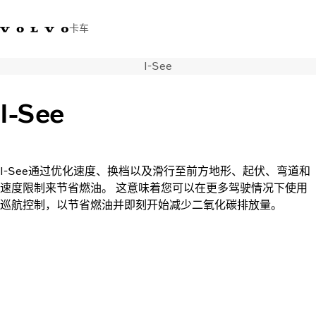
卡车
I-See
400 818 8999
沃尔沃卡车商店
登录
查找经销商
中国
I-See
运输解决方案
卡车
服务
I-See通过优化速度、换档以及滑行至前方地形、起伏、弯道和
经销商定位
速度限制来节省燃油。 这意味着您可以在更多驾驶情况下使用
新闻和媒体
巡航控制，以节省燃油并即刻开始减少二氧化碳排放量。
关于我们
联系我们