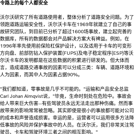
令路上的每个人都安全
沃尔沃研究了所有道路使用者，整体分析了道路安全问题。为了
领跑道路运输安全性，沃尔沃卡车在1969年就建立了自己的事
故研究团队，到目前已分析了超过1600场事故，建立起完善的
数据库，所有的数据都会对产品解决方案大有裨益。例如，在
1996年率先使用前保险杠保护设计，以及适用于卡车的可变形
方向盘、前部防钻入保护装置(FUPS)及电子稳定程序(ESP)等沃
尔沃卡车的发明都是在这些数据的积累进行研发的。但大体而
言，造成道路交通事故的因素可以分成三类：车辆、道路环境和
人为因素，而其中人为因素占据90%。
"我们都知道，零事故是几乎不可能的。"运输和产品安全总监
Carl Johan Almqvist说，"毕竟，生命时刻处在危险中。事故会
给人带来巨大伤害--有些驾驶员永远无法走出那种伤痛。然而事
故带来的影响常常被忽略。其实即使是很小的事故都可能对公司
的成本和声誉造成损害。幸运的是，运营者可以运用很多方法降
低事故的风险并保护事故中的人员。在沃尔沃，我们非常关注驾
驶员、卡车和驾驶环境三者之间的相互影响。"