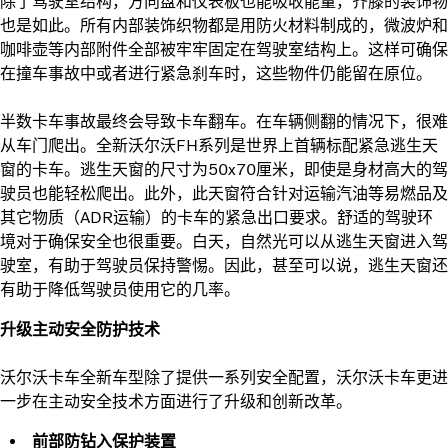
除了驾驶室结构，方向盘和仪表板也能吸收能量，齐膝的装饰物
也是如此。所有内部装饰织物都是用防火材料制成的，微波炉和
咖啡壶等内部附件全部被牢牢固定在驾驶室结构上。这样可确保
在撞车事故中或者进行紧急刹车时，这些物件仍能留在原位。
半数卡车事故最终会导致卡车翻车。在车辆侧翻的情况下，很难
从车门爬出。全新沃尔沃FH系列是世界上首辆标配紧急逃生天
窗的卡车。逃生天窗的尺寸为50x70厘米，即使是身材高大的驾
驶员也能轻松爬出。此外，此天窗符合针对运输汽油等易燃品及
其它物质（ADR运输）的卡车的紧急出口要求。舒适的驾驶环
境对于确保安全也很重要。白天，自然光可以从逃生天窗进入驾
驶室，有助于驾驶员保持警惕。因此，甚至可以说，逃生天窗还
有助于降低驾驶员使用它的几率。
升级主动安全防护技术
沃尔沃卡车全新车型除了提供一系列安全配置，沃尔沃卡车更进
一步在主动安全技术方面进行了升级和创新改革。
前部防钻入保护装置