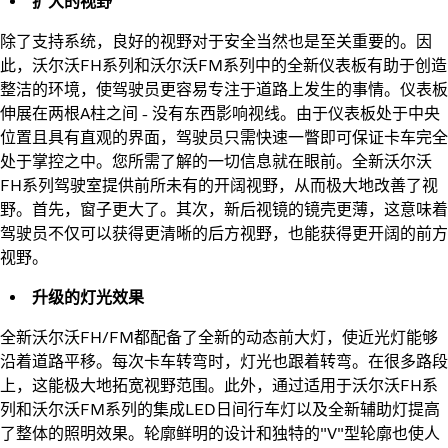
扩大的视野
除了支持系统，良好的视野对于安全当然也是至关重要的。因
此，沃尔沃FH系列和沃尔沃FM系列中的全新仪表板有助于创造
整洁的环境，使驾驶员更容易专注于道路上发生的事情。仪表板
伸展在两根A柱之间 - 没有东西影响视线。由于仪表板处于中央
位置且具有直观的界面，驾驶员只需快速一瞥即可保证卡车完全
处于掌控之中。您所需了解的一切信息就在眼前。全新沃尔沃
FH系列驾驶室提供前所未有的开阔视野，从而极大地改善了视
野。首先，窗子更大了。其次，新后视镜的镜壳更薄，这意味着
驾驶员不仅可以获得更清晰的后方视野，也能获得更开阔的前方
视野。
升级的灯光效果
全新沃尔沃FH/FM都配备了全新的动态前大灯，使近光灯能够
沿着道路平移。每次卡车转弯时，灯光也跟着转弯。在很多路段
上，这能极大地拓宽视野范围。此外，通过适用于沃尔沃FH系
列和沃尔沃FM系列的集成LED日间行车灯以及全新辅助灯提高
了整体的照明效果。轮廓鲜明的设计和独特的"V"型轮廓也使人