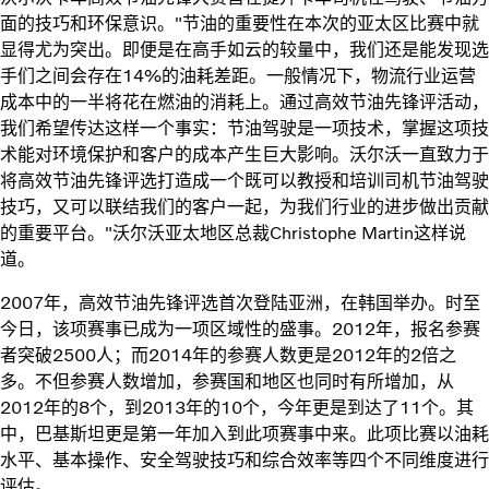
面的技巧和环保意识。"节油的重要性在本次的亚太区比赛中就
显得尤为突出。即便是在高手如云的较量中，我们还是能发现选
手们之间会存在14%的油耗差距。一般情况下，物流行业运营
成本中的一半将花在燃油的消耗上。通过高效节油先锋评活动，
我们希望传达这样一个事实：节油驾驶是一项技术，掌握这项技
术能对环境保护和客户的成本产生巨大影响。沃尔沃一直致力于
将高效节油先锋评选打造成一个既可以教授和培训司机节油驾驶
技巧，又可以联结我们的客户一起，为我们行业的进步做出贡献
的重要平台。"沃尔沃亚太地区总裁Christophe Martin这样说
道。
2007年，高效节油先锋评选首次登陆亚洲，在韩国举办。时至
今日，该项赛事已成为一项区域性的盛事。2012年，报名参赛
者突破2500人；而2014年的参赛人数更是2012年的2倍之
多。不但参赛人数增加，参赛国和地区也同时有所增加，从
2012年的8个，到2013年的10个，今年更是到达了11个。其
中，巴基斯坦更是第一年加入到此项赛事中来。此项比赛以油耗
水平、基本操作、安全驾驶技巧和综合效率等四个不同维度进行
评估。