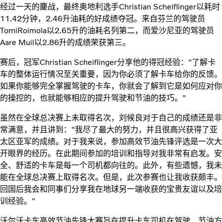
经过一天的鏖战，最终奥地利选手Christian Scheiflinger以耗时
11.42分钟，2.46升油耗的好成绩夺冠。来自芬兰的驾驶员
TomiRoimola以2.65升的油耗名列第二，而爱沙尼亚的驾驶员
Aare Muil以2.86升的成绩荣获第三。
赛后，冠军Christian Scheiflinger分享他的得冠经验："了解卡
车的整体运行情况至关重要，因为你必须了解卡车给你的反馈。
如果你能够完全掌握驾驶的卡车，你就会了解到它是如何应对你
的操控的，也就能够相应的提升驾驶和节油的技巧。"
虽然在全球总决赛上未取得名次，刘候良对于自己的成绩还是非
常满意，并且讲到："我尽了最大的努力，并且很高兴获得了亚
太区亚军的成绩。对于我来说，参加高效节油先锋评选是一次大
开眼界的经历。在此期间参加的培训和指导对我非常有启发。安
全、舒适的卡车是每一个司机都向往的。此外，有些遗憾，我未
能在全球总决赛上取得名次。但是，此次参赛也让我收获颇丰。
回国后我会和同事们分享我在地球另一端收获的宝贵友谊以及培
训经验。"
沃尔沃卡车高效节油先锋大赛旨在提升卡车司机在驾驶、节油方