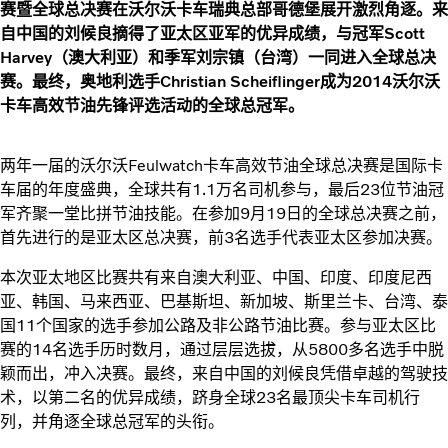
赛暨全球总决赛在沃尔沃卡车瑞典总部哥德堡展开激烈角逐。来
自中国的刘候良摘得了亚太区亚军的优异成绩，与冠军Scott
Harvey（澳大利亚）和季军刘宗镇（台湾）一同进入全球总决
赛。最终，奥地利选手Christian Scheiflinger成为2014沃尔沃
卡车高效节油先锋评选活动的全球总冠军。
两年一届的沃尔沃Feulwatch卡车高效节油全球总决赛是国际卡
车届的年度盛典，全球共有1.1万名司机参与，最后23位节油冠
军齐聚一堂比拼节油技能。在参加9月19日的全球总决赛之前，
首先进行的是亚太区总决赛，前3名选手代表亚太区参加决赛。
本次亚太地区比赛共有来自澳大利亚、中国、印度、印度尼西
亚、韩国、马来西亚、巴基斯坦、新加坡、斯里兰卡、台湾、泰
国11个国家的选手参加公路及非公路节油比赛。参与亚太区比
赛的14名选手历时数月，通过层层选拔，从5800多名选手中脱
颖而出，冲入决赛。最终，来自中国的刘候良凭借卓越的驾驶技
术，以第二名的优异成绩，跻身全球23名最顶尖卡车司机行
列，并角逐全球总冠军的头衔。