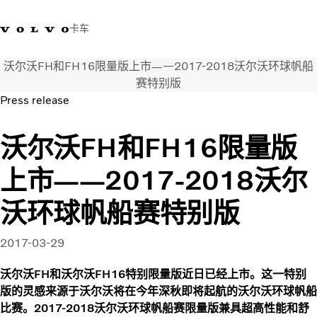
卡车
沃尔沃FH和FH16限量版上市——2017-2018沃尔沃环球帆船
400 818 8999
沃尔沃卡车商店
登录
查找经销商
中国
赛特别版
Press release
运输解决方案
沃尔沃FH和FH16限量版
卡车
服务
上市——2017-2018沃尔
经销商定位
新闻和媒体
沃环球帆船赛特别版
关于我们
联系我们
2017-03-29
沃尔沃FH和沃尔沃FH16特别限量版近日已经上市。这一特别
版的灵感来源于沃尔沃将在今年深秋即将起航的沃尔沃环球帆船
比赛。2017-2018沃尔沃环球帆船赛限量版兼具超高性能和舒