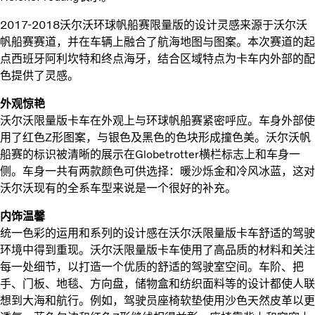
2017-2018沃尔沃环球帆船赛限量版的设计灵感来源于沃尔沃
帆船赛赛道，并在车辆上融合了航海地图与图案。本次赛道的起
点西班牙阿利坎特和终点海牙，结合区域特点为卡车内外部的配
色提供了灵感。
外观惊艳
沃尔沃限量版卡车在外观上与环球帆船赛紧密呼应。车身外部使
用了红色Z形图案，与银色及黑色的色块形成撞色美。沃尔沃帆
船赛的标识被清晰的展示在Globetrotter横栏标志上和车身一
侧。车身一共有两款颜色可供选择：暖沙烁金和冷风冰蓝，这对
沃尔沃现有的全系车型来说是一个很好的补充。
内饰温馨
统一色彩的运用和系列的设计感在沃尔沃限量版卡车舒适的驾驶
环境中得到重现。沃尔沃限量版卡车使用了高品质的材料和关注
每一处细节，以打造一个优质的舒适的驾驶室空间。车阶、把
手、门板、地毯、方向盘，储物盒和纺织面料等的设计都使人联
想到大海和航行。例如，驾驶员座椅软垫使用沙色天然皮革以更