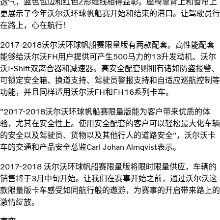
透气，蓝色包边和红色Z形缝线相得益彰。座椅靠背上和窗帘上
更展示了今年沃尔沃环球帆船赛开始和结束的港口。让驾驶员行
在路上，心在航行！
2017-2018沃尔沃环球帆船赛限量版有两款配套。高性能配套
能够给沃尔沃FH用户提供可产生500马力的13升发动机、沃尔
沃I-Shift双离合器和减速器。高安全配套则拥有诸如防盗报警、
可锁定安全箱、换道支持、驾驶员警报支持和自适应巡航控制等
功能，并且同样适用沃尔沃FH和FH16系列卡车。
"2017-2018沃尔沃环球帆船赛限量版能为客户带来优质的体
验，尤其在安全性上。使用安全配套的客户可以轻松最大化车辆
的安全以及驾驶员、货物以及其他行人的道路安全"，沃尔沃卡
车的交通和产品安全总监Carl Johan Almqvist表示。
2017-2018 沃尔沃环球帆船赛限量版将限时限量供应，车辆的
销售将于3月中旬开始。让我们在赛事开始之前，通过沃尔沃这
款限量版卡车感受如同航行般的遨游，为赛事的开启带来路上的
激情绽放。