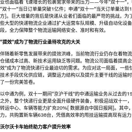
业也面临着飞速增长的包裹需求带来的压力——今年“双十一”，
“双十一”当日订单量突破1亿件；申通“双十一”当天订单量达到1
方]。巨大增量的背后是快递从业者们面临的最严苛的挑战，为了
些大型的快递物流企业通过扩大运营车队规模、升级自动化设备
段，全力保障整个物流运输网络安全、准时和有效。
“提效”成为了物流行业亟待攻克的大关
伴随着新零售发展带来的提效洪峰，当前物流行业仍存在着物流
仓储成本过高、新技术运用缺乏等问题。物流公司面临着提高企
效”成为了物流快递行业最迫切的需求。为应对这一局面，一些
技术手段优化供应链，调整运力结构以及提升主要干线的运输时
了一份完美答卷。
以中通为例，双十一期间“京沪干线”的中通运输业务从过去的19
之外，整个快递行业更是全面升级硬件装备，积极迎战双十一，
转运中心、车辆等能力扩充20%[ 数据源自中国日报网]。其中
力，共购置新车辆638台，凭借高效率的甩挂运输提高现有运
沃尔沃卡车始终助力客户提升效率