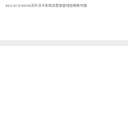
400 818 8999
沃尔沃卡车商店
登录
查找经销商
中国