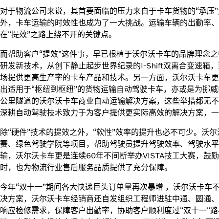
对于物流公司来说，其首要面临的压力来自于卡车货物的“承压”
外，卡车运输的时效性也成为了一大挑战。运输车辆的出勤率、
在“提效”之路上绕不开的关键点。
而帮助客户“提效”这件事，早已根植于沃尔沃卡车的品牌理念
研发新技术，从创下静止起步世界纪录的I-Shift双离合变速箱
场提供更高生产率的卡车产品和技术。另一方面，沃尔沃卡车更
出适用于“枢纽到枢纽”的货物运输自动驾驶卡车，亦或是为挪威Brøn
公里隧道的沃尔沃卡车商业自动运输解决方案，这些举措都无不
深耕自动驾驶技术致力于为客户提供更实际高效的解决方案，一
除“硬件”技术的提效之外，“软性”效率的提升也必不可少。沃
赛、绿色驾驶学院等项目，帮助驾驶员提升驾驶效率、驾驶水平
输，沃尔沃卡车更是连续60年不间断举办VISTA技工大赛，
时，也为物流行业售后服务品质提供了充分保障。
今年“双十一”期间各大快递巨头订单量再次暴增 ，沃尔沃卡车
决方案，沃尔沃卡车经销商还自发组织工程师进驻中通、圆通、
响应检修需求，保障客户出勤率，协助客户顺利度过“双十一“