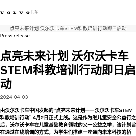
卡车
点亮未来计划 沃尔沃卡车STEM科教培训行动即日启动
400 818 8999
沃尔沃卡车商店
登录
查找经销商
中国
Press release
运输解决方案
点亮未来计划 沃尔沃卡车
卡车
STEM科教培训行动即日启
服务
经销商定位
动
新闻和媒体
关于我们
2024-04-03
联系我们
由沃尔沃卡车中国发起的“点亮未来计划——沃尔沃卡车STEM
科教培训行动” 4月2日正式上线。这是作为继儿童安全公益行之
后，沃尔沃卡车在儿童基础教育领域的又一公益之举，该计划旨
在通过在线培训的方式，为学生们搭建一座通向未来科技的桥