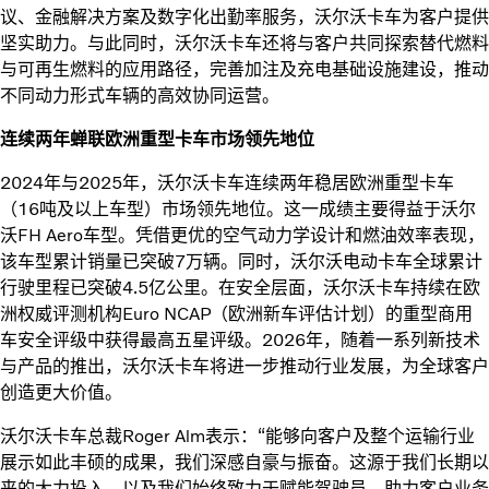
议、金融解决方案及数字化出勤率服务，沃尔沃卡车为客户提供
坚实助力。与此同时，沃尔沃卡车还将与客户共同探索替代燃料
与可再生燃料的应用路径，完善加注及充电基础设施建设，推动
不同动力形式车辆的高效协同运营。
连续两年蝉联欧洲重型卡车市场领先地位
2024年与2025年，沃尔沃卡车连续两年稳居欧洲重型卡车
（16吨及以上车型）市场领先地位。这一成绩主要得益于沃尔
沃FH Aero车型。凭借更优的空气动力学设计和燃油效率表现，
该车型累计销量已突破7万辆。同时，沃尔沃电动卡车全球累计
行驶里程已突破4.5亿公里。在安全层面，沃尔沃卡车持续在欧
洲权威评测机构Euro NCAP（欧洲新车评估计划）的重型商用
车安全评级中获得最高五星评级。2026年，随着一系列新技术
与产品的推出，沃尔沃卡车将进一步推动行业发展，为全球客户
创造更大价值。
沃尔沃卡车总裁Roger Alm表示：“能够向客户及整个运输行业
展示如此丰硕的成果，我们深感自豪与振奋。这源于我们长期以
来的大力投入，以及我们始终致力于赋能驾驶员、助力客户业务