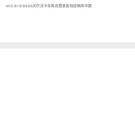
400 818 8999
沃尔沃卡车商店
登录
查找经销商
中国