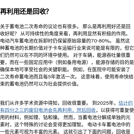
再利用还是回收？
关于蓄电池二次寿命的议论也有很多。 那么是再利用好还是回
收好呢？ 从可持续性的角度来看，再利用显然有积极的作用。
电动汽车蓄电池在拆卸时仍保留原始容量的70-80%。 虽然这
种蓄电池的长期价值对于卡车运输行业来说可能是有限的，但它
们仍然可以在不同的环境中使用。 对于车辆，能源吞吐量很重
要，而在一些固定应用中（例如备用电源），能源存储的目的是
确保本地可享受社会的关键职能。 例如，在医院中可能安装了
二次寿命蓄电池而且每5年激活一次。 这意味着，使用寿命快结
束的蓄电池仍然可以为社会提供价值。
我们从许多学术资源中得知，回收很重要。 到2025年，
估计约
有四分之三的废旧电池会先再利用，然后回收
，以获得可重复使
用的材料，例如锂、钴和镍。 然而，当蓄电池分解成单独的元
素时，这个特殊的讨论会变得更加理智。 电动卡车蓄电池中的
一些元素可视为丰富的元素。 这就引出了下面的问题，回收是