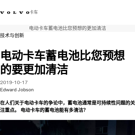
卡车
电动卡车蓄电池比您预想的更加清洁
400 818 8999
沃尔沃卡车商店
登录
查找经销商
中国
技术与创新
运输解决方案
电动卡车蓄电池比您预想
卡车
的要更加清洁
服务
经销商定位
新闻和媒体
2019-10-17
关于我们
Edward Jobson
联系我们
在人们关于电动卡车的争论中，蓄电池通常是可持续性问题的关
注重点。 电动卡车的蓄电池能有多清洁？